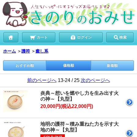
カート
ログイン
検索
ホーム
＞
護符
＞
癒し系
おすすめ順
価格順
新着順
前のページへ
13-24 / 25
次のページへ
炎典～想いを燃やし力を生み出す火
の神～【丸型】
20,000円(税込22,000円)
地明の護符～積み重ねた力を示す大
地の神～【丸型】