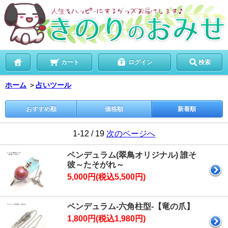
カート
ログイン
検索
ホーム
＞
占いツール
おすすめ順
価格順
新着順
1-12 / 19
次のページへ
ペンデュラム(翠鳥オリジナル) 誰そ
彼～たそがれ～
5,000円(税込5,500円)
ペンデュラム-六角柱型-【竜の爪】
1,800円(税込1,980円)